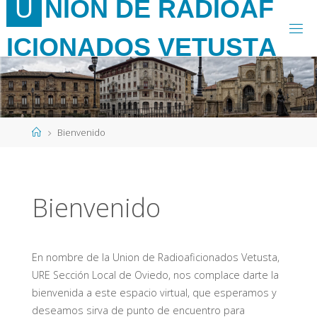
U
N
I
Ó
N
D
E
R
A
D
I
O
A
F
Saltar
al
I
C
I
O
N
A
D
O
S
V
E
T
U
S
T
A
contenido
Página
Bienvenido
de
Inicio
Bienvenido
En nombre de la Union de Radioaficionados Vetusta,
URE Sección Local de Oviedo, nos complace darte la
bienvenida a este espacio virtual, que esperamos y
deseamos sirva de punto de encuentro para