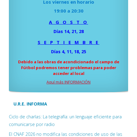
Los viernes en horario
19:00 a 20:30
A G O S T O
Días 14, 21, 28
S E P T I E M B R E
Días 4, 11, 18, 25
Debido a las obras de acondicionado el campo de
Fútbol podremos tener problemas para poder
acceder al local
Aquí más INFORMACIÓN
U.R.E. INFORMA
Ciclo de charlas: La telegrafía: un lenguaje eficiente para
comunicarse por radio
El CNAF 2026 no modifica las condiciones de uso de las