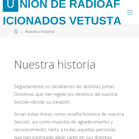
U
N
I
Ó
N
D
E
R
A
D
I
O
A
F
Saltar
al
I
C
I
O
N
A
D
O
S
V
E
T
U
S
T
A
contenido
Página
Nuestra historia
de
Inicio
Nuestra historia
Seguidamente os detallamos las distintas Juntas
Directivas que han regido los destinos de nuestra
Sección desde su creación.
Sirvan estas líneas como reseña histórica de nuestra
Sección, así como muestra de agradecimiento y
reconocimiento, tanto a todas aquellas personas
que han ostentado algún cargo en sus distintas