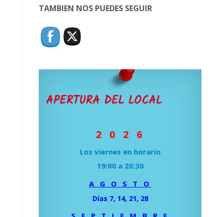
TAMBIEN NOS PUEDES SEGUIR
APERTURA DEL LOCAL
2 0 2 6
Los viernes en horario
19:00 a 20:30
A G O S T O
Días 7, 14, 21, 28
S E P T I E M B R E