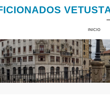
F
I
C
I
O
N
A
D
O
S
V
E
T
U
S
T
INICIO