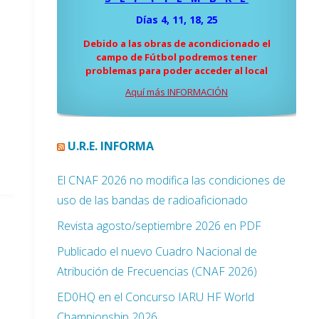
Días 4, 11, 18, 25
Debido a las obras de acondicionado el
campo de Fútbol podremos tener
problemas para poder acceder al local
Aquí más INFORMACIÓN
U.R.E. INFORMA
El CNAF 2026 no modifica las condiciones de
uso de las bandas de radioaficionado
Revista agosto/septiembre 2026 en PDF
Publicado el nuevo Cuadro Nacional de
Atribución de Frecuencias (CNAF 2026)
ED0HQ en el Concurso IARU HF World
Championship 2026