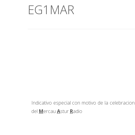
EG1MAR
Indicativo especial con motivo de la celebracion
del
M
ercau
A
stur
R
adio