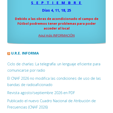
S E P T I E M B R E
Días 4, 11, 18, 25
Debido a las obras de acondicionado el campo de
Fútbol podremos tener problemas para poder
acceder al local
Aquí más INFORMACIÓN
U.R.E. INFORMA
Ciclo de charlas: La telegrafía: un lenguaje eficiente para
comunicarse por radio
El CNAF 2026 no modifica las condiciones de uso de las
bandas de radioaficionado
Revista agosto/septiembre 2026 en PDF
Publicado el nuevo Cuadro Nacional de Atribución de
Frecuencias (CNAF 2026)