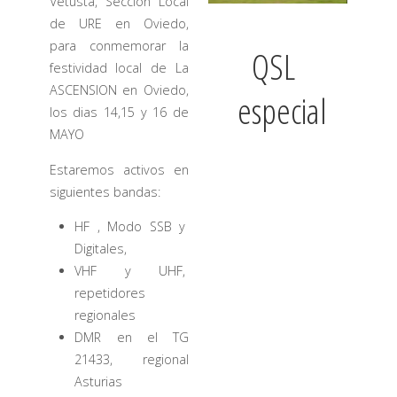
Vetusta, Seccion Local
de URE en Oviedo,
para conmemorar la
QSL
festividad local de La
ASCENSION en Oviedo,
especial
los dias 14,15 y 16 de
MAYO
Estaremos activos en
siguientes bandas:
HF , Modo SSB y
Digitales,
VHF y UHF,
repetidores
regionales
DMR en el TG
21433, regional
Asturias