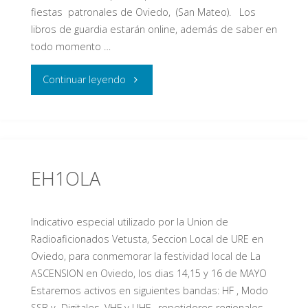
fiestas patronales de Oviedo, (San Mateo). Los
libros de guardia estarán online, además de saber en
todo momento …
"DIPLOMA
Continuar leyendo
SAN
MATEO"
EH1OLA
Indicativo especial utilizado por la Union de
Radioaficionados Vetusta, Seccion Local de URE en
Oviedo, para conmemorar la festividad local de La
ASCENSION en Oviedo, los dias 14,15 y 16 de MAYO
Estaremos activos en siguientes bandas: HF , Modo
SSB y Digitales, VHF y UHF, repetidores regionales