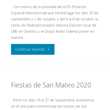
Con motivo de la actividad de la ISS (Estación
Espacial Internacional) que tendrá lugar los días 30 de
septiembre y 1 de octubre, y del 4 al 8 de octubre, la
Unión de Radioaficionados Vetusta (Sección local de
URE en Oviedo) y el Grupo Radio Galena ponen en
marcha …
"Interactúa
Continuar leyendo
con
la
Estación
Fiestas de San Mateo 2020
Espacial
Entre los días 18 al 27 de Septiembre, estaremos
Internacional
en el aire para conmemorar las fiestas de San