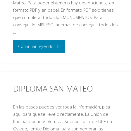
Mateo. Para poder obtenerlo hay dos opciones, en
(ISS)"
formato PDF y en papel. En formato PDF solo tienes
que completar todos los MONUMENTOS. Para
conseguirlo IMPRESO, ademas de conseguir todos los
…
"Fiestas
Continuar leyendo
de
San
Mateo
DIPLOMA SAN MATEO
2020"
En las bases puedes ver toda la información, pica
aqui para que te lleve directamente. La Unión de
Radioaficionados Vetusta, Sección Local de URE en
Oviedo, emite Diploma para conmemorar las