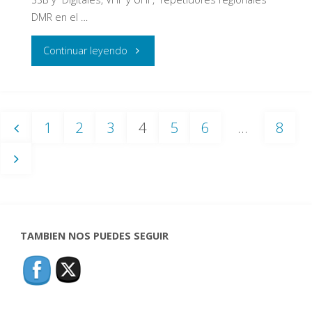
DMR en el …
"EH1OLA"
Continuar leyendo
1
2
3
4
5
6
…
8
Paginación
de
TAMBIEN NOS PUEDES SEGUIR
entradas