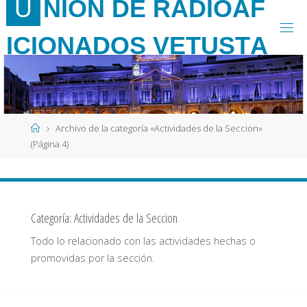
U
N
I
Ó
N
D
E
R
A
D
I
O
A
F
Saltar
al
I
C
I
O
N
A
D
O
S
V
E
T
U
S
T
A
contenido
Página
Archivo de la categoría «Actividades de la Seccion»
de
(Página 4)
Inicio
Categoría:
Actividades de la Seccion
Todo lo relacionado con las actividades hechas o
promovidas por la sección.