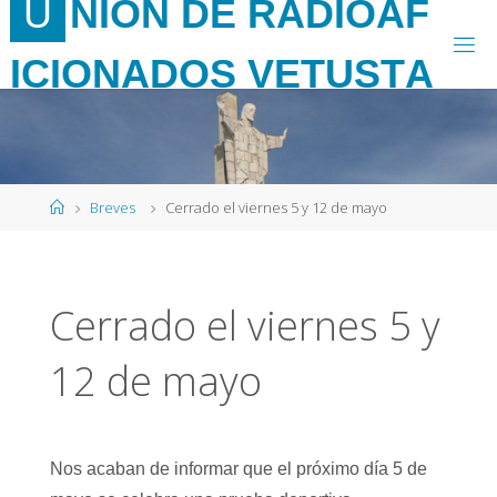
U
N
I
Ó
N
D
E
R
A
D
I
O
A
F
Saltar
al
I
C
I
O
N
A
D
O
S
V
E
T
U
S
T
A
contenido
Página
Breves
Cerrado el viernes 5 y 12 de mayo
de
Inicio
Cerrado el viernes 5 y
12 de mayo
Nos acaban de informar que el próximo día 5 de