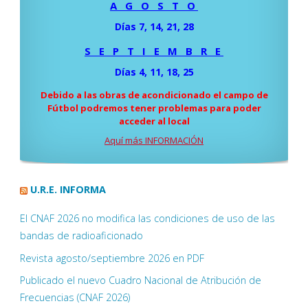
A G O S T O
Días 7, 14, 21, 28
S E P T I E M B R E
Días 4, 11, 18, 25
Debido a las obras de acondicionado el campo de
Fútbol podremos tener problemas para poder
acceder al local
Aquí más INFORMACIÓN
U.R.E. INFORMA
El CNAF 2026 no modifica las condiciones de uso de las
bandas de radioaficionado
Revista agosto/septiembre 2026 en PDF
Publicado el nuevo Cuadro Nacional de Atribución de
Frecuencias (CNAF 2026)