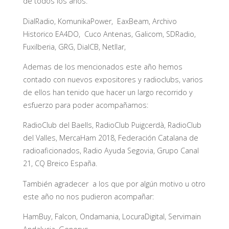
de todos los años:
DialRadio, KomunikaPower, EaxBeam, Archivo
Historico EA4DO, Cuco Antenas, Galicom, SDRadio,
FuxiIberia, GRG, DialCB, Netllar,
Ademas de los mencionados este año hemos
contado con nuevos expositores y radioclubs, varios
de ellos han tenido que hacer un largo recorrido y
esfuerzo para poder acompañarnos:
RadioClub del Baells, RadioClub Puigcerdà, RadioClub
del Valles, MercaHam 2018, Federación Catalana de
radioaficionados, Radio Ayuda Segovia, Grupo Canal
21, CQ Breico España.
También agradecer a los que por algún motivo u otro
este año no nos pudieron acompañar:
HamBuy, Falcon, Ondamania, LocuraDigital, Servimain