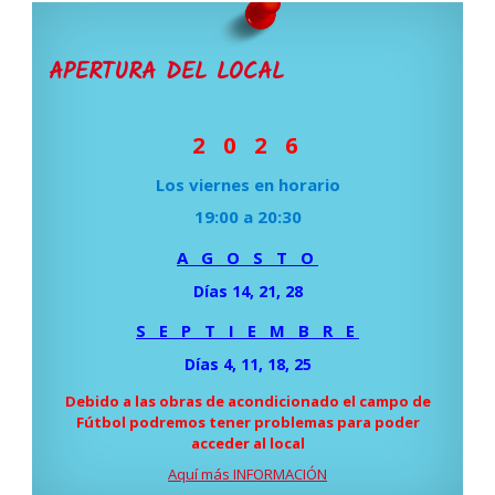
APERTURA DEL LOCAL
2 0 2 6
Los viernes en horario
19:00 a 20:30
A G O S T O
Días 14, 21, 28
S E P T I E M B R E
Días 4, 11, 18, 25
Debido a las obras de acondicionado el campo de
Fútbol podremos tener problemas para poder
acceder al local
Aquí más INFORMACIÓN