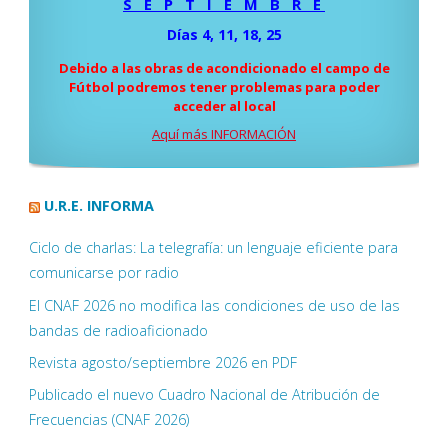
S E P T I E M B R E
Días 4, 11, 18, 25
Debido a las obras de acondicionado el campo de
Fútbol podremos tener problemas para poder
acceder al local
Aquí más INFORMACIÓN
U.R.E. INFORMA
Ciclo de charlas: La telegrafía: un lenguaje eficiente para
comunicarse por radio
El CNAF 2026 no modifica las condiciones de uso de las
bandas de radioaficionado
Revista agosto/septiembre 2026 en PDF
Publicado el nuevo Cuadro Nacional de Atribución de
Frecuencias (CNAF 2026)