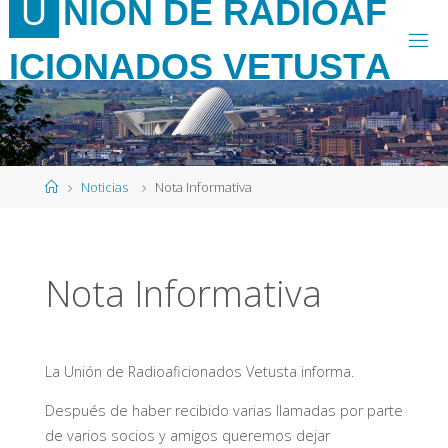
U
N
I
Ó
N
D
E
R
A
D
I
O
A
F
Saltar
al
I
C
I
O
N
A
D
O
S
V
E
T
U
S
T
A
contenido
Página
Noticias
Nota Informativa
de
Inicio
Nota Informativa
La Unión de Radioaficionados Vetusta informa.
Después de haber recibido varias llamadas por parte
de varios socios y amigos queremos dejar