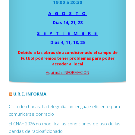
19:00 a 20:30
A G O S T O
Días 14, 21, 28
S E P T I E M B R E
Días 4, 11, 18, 25
Debido a las obras de acondicionado el campo de
Fútbol podremos tener problemas para poder
acceder al local
Aquí más INFORMACIÓN
U.R.E. INFORMA
Ciclo de charlas: La telegrafía: un lenguaje eficiente para
comunicarse por radio
El CNAF 2026 no modifica las condiciones de uso de las
bandas de radioaficionado