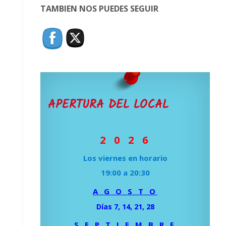
TAMBIEN NOS PUEDES SEGUIR
APERTURA DEL LOCAL
2 0 2 6
Los viernes en horario
19:00 a 20:30
A G O S T O
Días 7, 14, 21, 28
S E P T I E M B R E