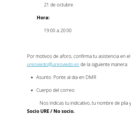
—–
—
—
21 de octubre
—
—
Hora
:
—–
—
—
19:00 a 20:00
Por motivos de aforo, confirma tu asistencia en e
ureoviedo@ureoviedo.es
de la siguiente manera:
Asunto: Ponte al dia en DMR
Cuerpo del correo
—
—
–
Nos indicas tu indicativo, tu nombre de pila 
Socio URE / No socio.