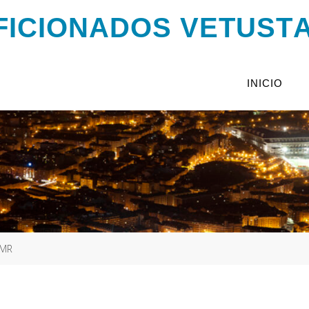
F
I
C
I
O
N
A
D
O
S
V
E
T
U
S
T
INICIO
DMR