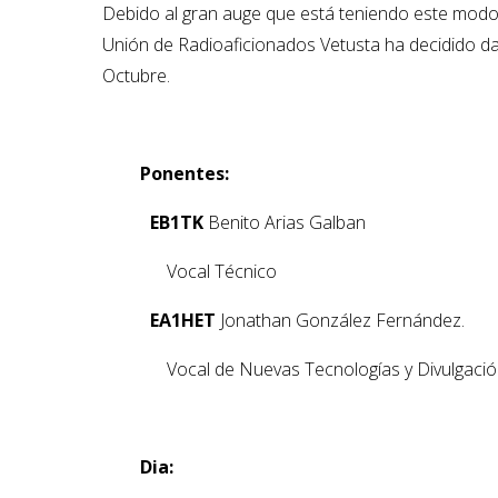
Debido al gran auge que está teniendo este modo d
Unión de Radioaficionados Vetusta ha decidido da
Octubre.
—
—
Ponentes:
—–
—
EB1TK
Benito Arias Galban
—–
—
—
Vocal Técnico
—–
—
EA1HET
Jonathan González Fernández.
—–
—
—
Vocal de Nuevas Tecnologías y Divulgació
—
—
D
ia: