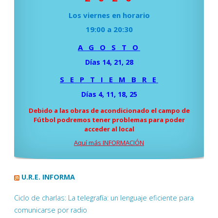
Los viernes en horario
19:00 a 20:30
A G O S T O
Días 14, 21, 28
S E P T I E M B R E
Días 4, 11, 18, 25
Debido a las obras de acondicionado el campo de
Fútbol podremos tener problemas para poder
acceder al local
Aquí más INFORMACIÓN
U.R.E. INFORMA
Ciclo de charlas: La telegrafía: un lenguaje eficiente para
comunicarse por radio