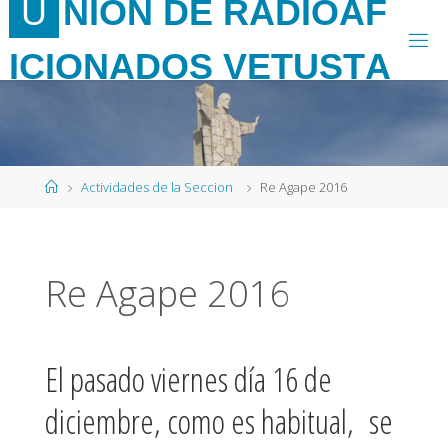
U
N
I
Ó
N
D
E
R
A
D
I
O
A
F
Saltar
al
I
C
I
O
N
A
D
O
S
V
E
T
U
S
T
A
contenido
Página
Actividades de la Seccion
Re Agape 2016
de
Inicio
Re Agape 2016
El pasado viernes día 16 de
diciembre, como es habitual, se