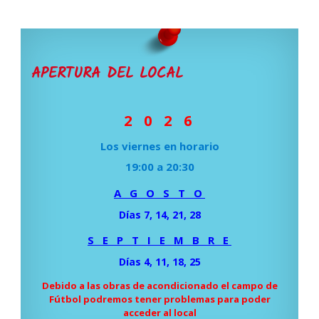
APERTURA DEL LOCAL
2 0 2 6
Los viernes en horario
19:00 a 20:30
A G O S T O
Días 7, 14, 21, 28
S E P T I E M B R E
Días 4, 11, 18, 25
Debido a las obras de acondicionado el campo de
Fútbol podremos tener problemas para poder
acceder al local