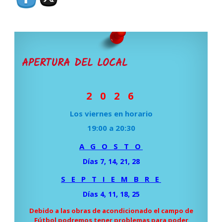
APERTURA DEL LOCAL
2 0 2 6
Los viernes en horario
19:00 a 20:30
A G O S T O
Días 7, 14, 21, 28
S E P T I E M B R E
Días 4, 11, 18, 25
Debido a las obras de acondicionado el campo de
Fútbol podremos tener problemas para poder