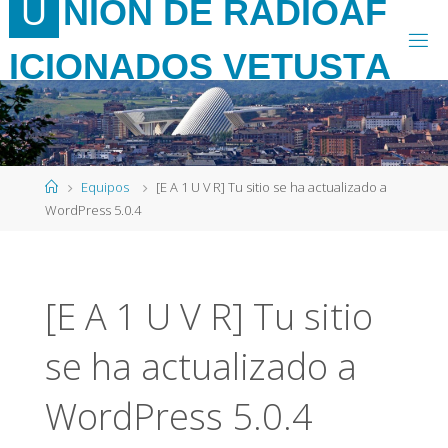
U
N
I
Ó
N
D
E
R
A
D
I
O
A
F
Saltar
al
I
C
I
O
N
A
D
O
S
V
E
T
U
S
T
A
contenido
Página
Equipos
[E A 1 U V R] Tu sitio se ha actualizado a
de
WordPress 5.0.4
Inicio
[E A 1 U V R] Tu sitio
se ha actualizado a
WordPress 5.0.4