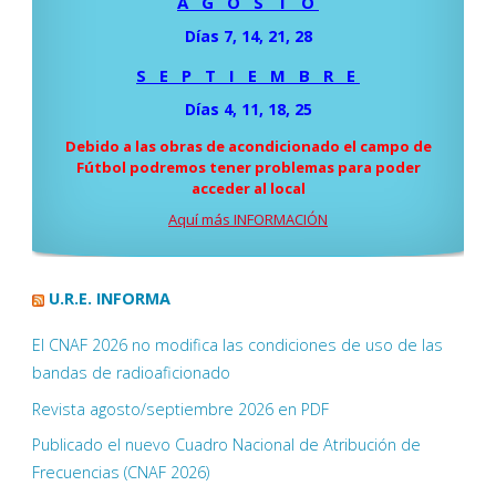
A G O S T O
Días 7, 14, 21, 28
S E P T I E M B R E
Días 4, 11, 18, 25
Debido a las obras de acondicionado el campo de
Fútbol podremos tener problemas para poder
acceder al local
Aquí más INFORMACIÓN
U.R.E. INFORMA
El CNAF 2026 no modifica las condiciones de uso de las
bandas de radioaficionado
Revista agosto/septiembre 2026 en PDF
Publicado el nuevo Cuadro Nacional de Atribución de
Frecuencias (CNAF 2026)